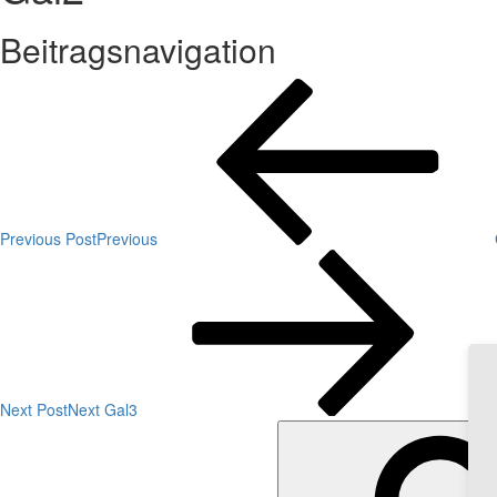
Beitragsnavigation
Previous Post
Previous
Next Post
Next
Gal3