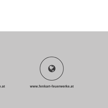
.at
www.fenkart-feuerwerke.at